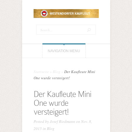
NAVIGATION MENU
Startseite
»
Blog
»
Der Kaufleute Mini
One wurde versteigert!
Der Kaufleute Mini
One wurde
versteigert!
Posted by
Josef Riedmann
on Nov. 8,
2015 in
Blog