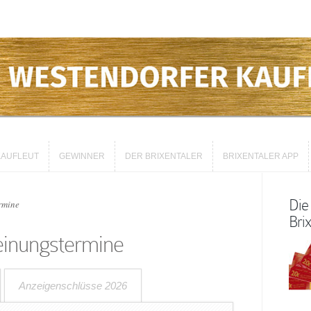
AUFLEUT
GEWINNER
DER BRIXENTALER
BRIXENTALER APP
AUFLEUT
GEWINNER
DER BRIXENTALER
BRIXENTALER APP
Die
rmine
Brix
einungstermine
Anzeigenschlüsse 2026