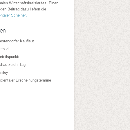
nalen Wirtschaftskreislaufes. Einen
igen Beitrag dazu liefern die
entaler Scheine“.
ten
estendorfer Kaufleut
itbild
rteilspunkte
chau zuichi Tag
miley
rixentaler Erscheinungstermine