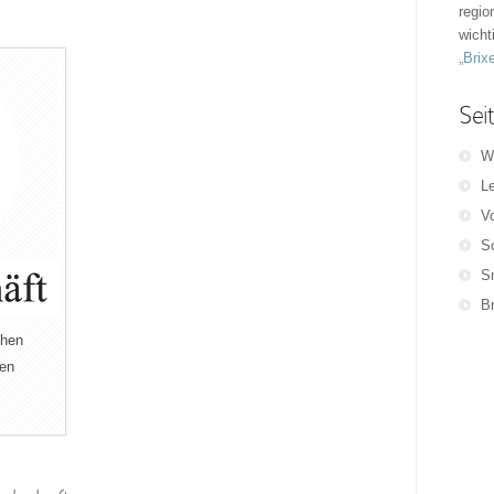
regio
wicht
„Brix
Sei
W
Le
Vo
S
S
B
chen
men