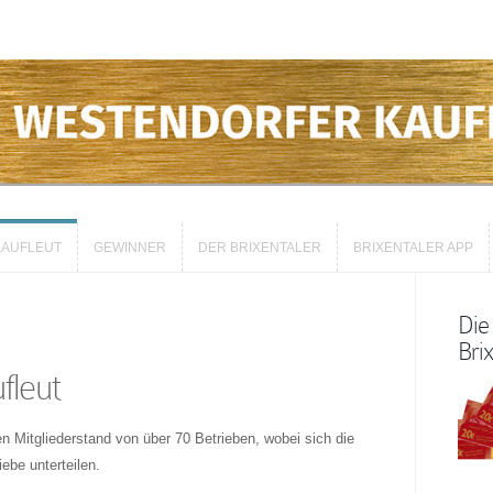
AUFLEUT
GEWINNER
DER BRIXENTALER
BRIXENTALER APP
AUFLEUT
GEWINNER
DER BRIXENTALER
BRIXENTALER APP
Die
Brix
fleut
n Mitgliederstand von über 70 Betrieben, wobei sich die
iebe unterteilen.