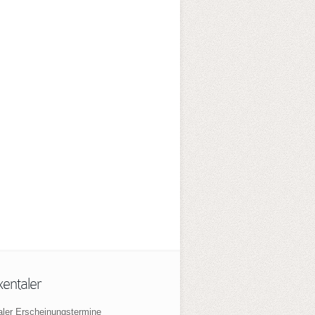
xentaler
aler Erscheinungstermine