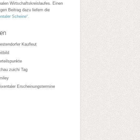
nalen Wirtschaftskreislaufes. Einen
igen Beitrag dazu liefern die
entaler Scheine“.
ten
estendorfer Kaufleut
itbild
rteilspunkte
chau zuichi Tag
miley
rixentaler Erscheinungstermine