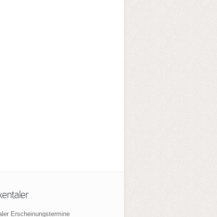
xentaler
aler Erscheinungstermine