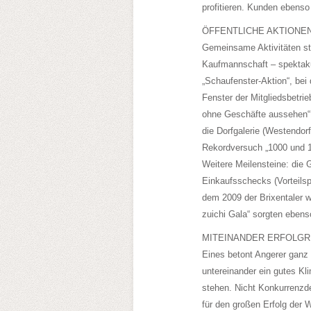
profitieren. Kunden ebenso
ÖFFENTLICHE AKTIONE
Gemeinsame Aktivitäten st
Kaufmannschaft – spektakul
„Schaufenster-Aktion“, bei
Fenster der Mitgliedsbetri
ohne Geschäfte aussehen“.
die Dorfgalerie (Westendorf
Rekordversuch „1000 und 
Weitere Meilensteine: die
Einkaufsschecks (Vorteilsp
dem 2009 der Brixentaler 
zuichi Gala“ sorgten ebenso
MITEINANDER ERFOLGR
Eines betont Angerer ganz 
untereinander ein gutes Kl
stehen. Nicht Konkurrenzde
für den großen ­Erfolg der 