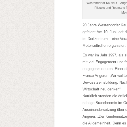
Westendorfer Kaufleut – Ange
Plieseis und Rosmarie 
Moto
20 Jahre Westendorfer Kauf
gefeiert: Am 10. Juni lädt
im Dorfzentrum – eine Vera
Motorradtreffen organisiert 
Es war im Jahr 1997, als s
mit viel Engagement und f
entgegenzusetzen. Einer de
Franco Angerer: „Wir wollt
Bewusstseinsbildung: Nach
Wirtschaft neu denken“.
Natürlich standen die ört
richtige Branchenmix im O
Auseinandersetzung über d
Angerer: „Der Kundennutze
die Allgemeinheit. Denn e