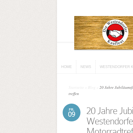
HOME
NEWS
WESTENDORFER K
HOME
NEWS
WESTENDORFER K
Startseite
»
Blog
»
20 Jahre Jubiläums­f
treffen
20 Jahre Jubi
FR.
09
Westendorfer
Motorrad­tre