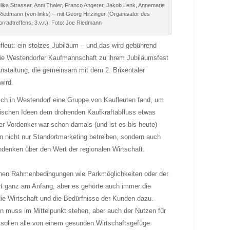
lika Strasser, Anni Thaler, Franco Angerer, Jakob Lenk, Annemarie
Riedmann (von links) – mit Georg Hirzinger (Organisator des
rradtreffens, 3.v.r.): Foto: Joe Riedmann
leut: ein stolzes Jubiläum – und das wird gebührend
 die ­Westendorfer Kaufmannschaft zu ihrem Jubiläumsfest
nstaltung, die gemeinsam mit dem 2. Brixentaler
wird.
ich in Westendorf eine Gruppe von Kaufleuten fand, um
rischen Ideen dem drohenden Kaufkraftabfluss etwas
r Vordenker war schon damals (und ist es bis heute)
en nicht nur Standortmarketing betreiben, sondern auch
denken über den Wert der regionalen Wirtschaft.
lichen Rahmenbedingungen wie Parkmöglichkeiten oder der
rt ganz am Anfang, aber es gehörte auch immer die
ie Wirtschaft und die Bedürfnisse der Kunden dazu.
n muss im Mittelpunkt stehen, aber auch der Nutzen für
s sollen alle von einem gesunden Wirtschaftsgefüge