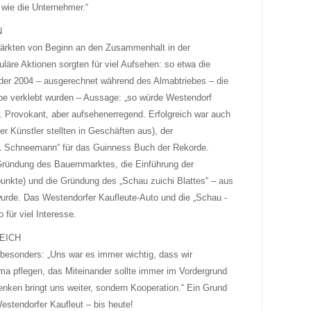
 wie die Unternehmer.“
N
ärkten von Beginn an den Zusammenhalt in der
äre Aktionen sorgten für viel Aufsehen: so etwa die
 der 2004 – ausgerechnet während des Almabtriebes – die
ebe verklebt wurden – Aussage: „so würde Westendorf
 Provokant, aber aufsehenerregend. Erfolgreich war auch
er Künstler stellten in Geschäften aus), der
1 Schneemann“ für das Guinness Buch der Rekorde.
 Gründung des Bauernmarktes, die Einführung der
unkte) und die Gründung des „Schau zuichi Blattes“ – aus
wurde. Das Westendorfer Kaufleute-Auto und die „Schau ­
 für viel Interesse.
EICH
besonders: „Uns war es immer wichtig, dass wir
ima pflegen, das Miteinander sollte immer im Vordergrund
nken bringt uns weiter, sondern ­Kooperation.“ Ein Grund
Westendorfer Kaufleut – bis heute!