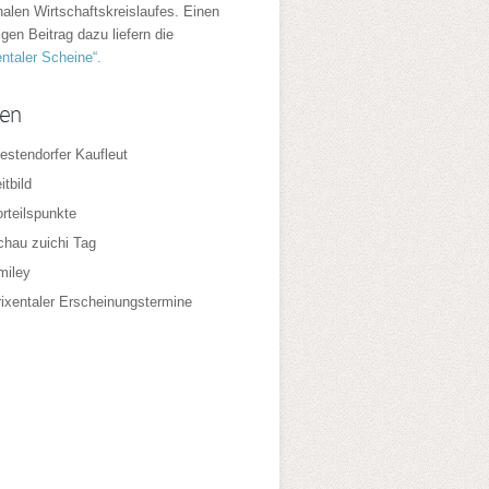
nalen Wirtschaftskreislaufes. Einen
igen Beitrag dazu liefern die
entaler Scheine“.
ten
estendorfer Kaufleut
itbild
rteilspunkte
chau zuichi Tag
miley
rixentaler Erscheinungstermine