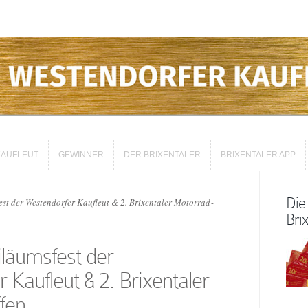
AUFLEUT
GEWINNER
DER BRIXENTALER
BRIXENTALER APP
AUFLEUT
GEWINNER
DER BRIXENTALER
BRIXENTALER APP
Die
est der Westendorfer Kaufleut & 2. Brixentaler Motorrad­
Brix
läums­fest der
 Kaufleut & 2. Brixentaler
ffen