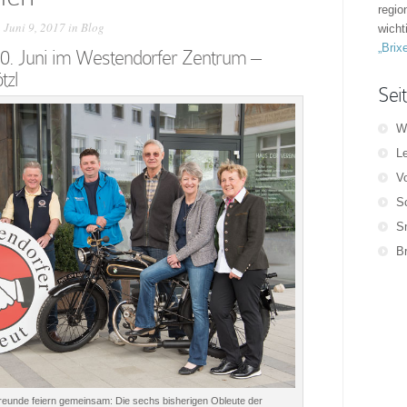
regio
 Juni 9, 2017 in
Blog
wicht
„Brix
0. Juni im Westendorfer Zentrum –
tzl
Sei
W
Le
Vo
S
S
B
reunde feiern gemeinsam: Die sechs bisherigen Obleute der