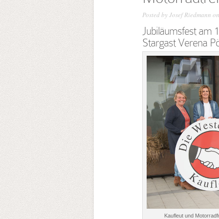
Posted by
Josef Riedmann
on
Jubiläumsfest am 1
Stargast Verena Pö
Kaufleut und Motorradf